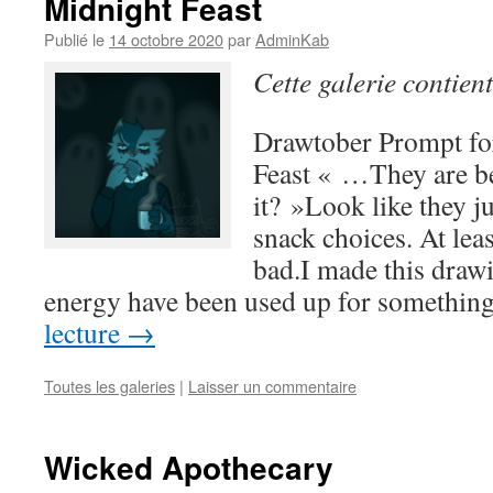
Midnight Feast
Publié le
14 octobre 2020
par
AdminKab
Cette galerie contien
Drawtober Prompt fo
Feast « …They are be
it? »Look like they 
snack choices. At lea
bad.I made this draw
energy have been used up for somethi
lecture
→
Toutes les galeries
|
Laisser un commentaire
Wicked Apothecary