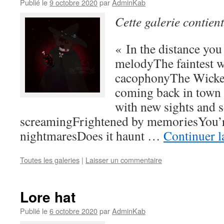
Publié le
9 octobre 2020
par
AdminKab
Cette galerie contien
« In the distance you
melodyThe faintest w
cacophonyThe Wicke
coming back in town 
with new sights and 
screamingFrightened by memoriesYou’r
nightmaresDoes it haunt …
Continuer l
Toutes les galeries
|
Laisser un commentaire
Lore hat
Publié le
6 octobre 2020
par
AdminKab