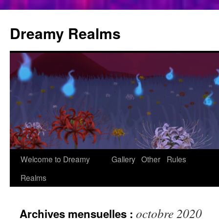
Aller
au
Dreamy Realms
contenu
Welcome to Dreamy
Gallery
Other
Rules
Realms
octobre 2020
Archives mensuelles :