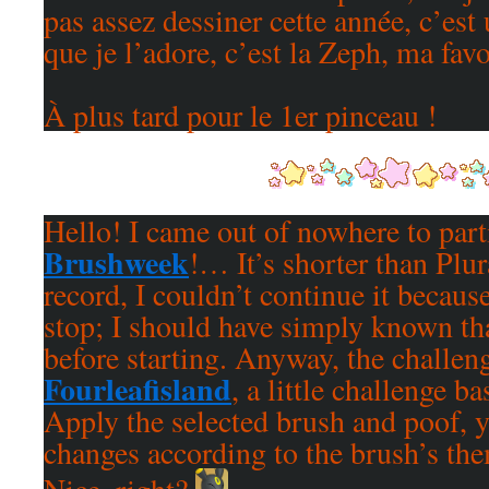
pas assez dessiner cette année, c’est
que je l’adore, c’est la Zeph, ma favo
À plus tard pour le 1er pinceau !
Hello! I came out of nowhere to part
Brushweek
!… It’s shorter than Plu
record, I couldn’t continue it becaus
stop; I should have simply known th
before starting. Anyway, the challen
Fourleafisland
, a little challenge 
Apply the selected brush and poof, 
changes according to the brush’s th
Nice, right?