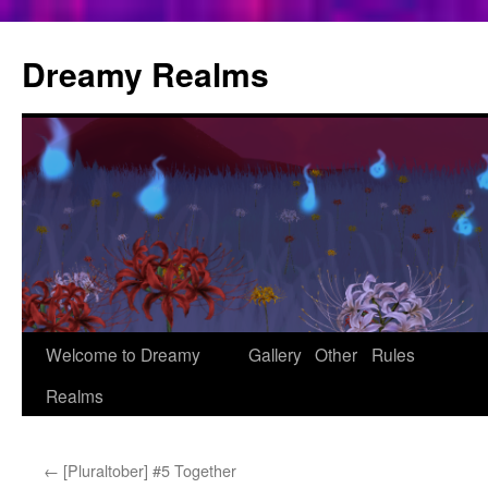
Aller
au
Dreamy Realms
contenu
Welcome to Dreamy
Gallery
Other
Rules
Realms
←
[Pluraltober] #5 Together