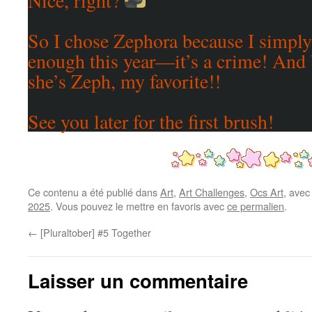
So I chose Zephora because I simply
enough this year—it’s a crime! And b
she’s Zeph, my favorite!!
See you later for the first brush!
Ce contenu a été publié dans
Art
,
Art Challenges
,
Ocs Art
, ave
2025
. Vous pouvez le mettre en favoris avec
ce permalien
.
←
[Pluraltober] #5 Together
Laisser un commentaire